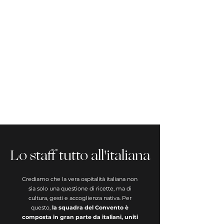
Autenticità
Al Convento si respira la vera Italia
in ogni dettaglio: staff, ingredienti,
arredo, musica. Tutto è pensato
per offrirvi un'esperienza
totalmente immersiva e
autentica.
Lo staff tutto all'italiana
Crediamo che la vera ospitalità italiana non
sia solo una questione di ricette, ma di
cultura, gesti e accoglienza nativa.
Per
questo,
la squadra del Convento è
composta in gran parte da italiani, uniti