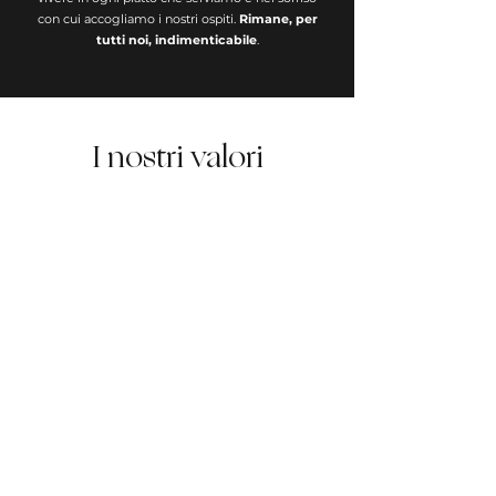
con cui accogliamo i nostri ospiti.
Rimane, per
tutti noi, indimenticabile
.
I nostri valori
Qualità
Selezioniamo con cura prodotti
di stagione e materie prime
ricercate dai migliori produttori
italiani, offrendo ogni giorno
specialità uniche come la nostra
pasta fresca fatta a mano.