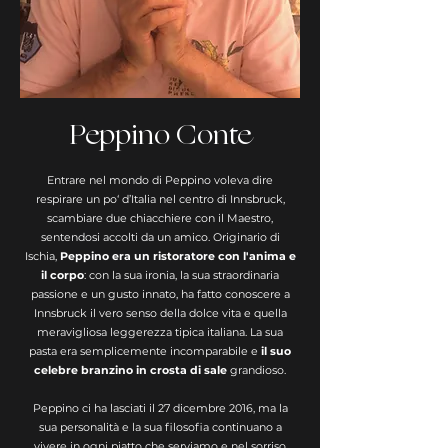
Peppino Conte
Entrare nel mondo di Peppino voleva dire
respirare un po‘ d’Italia nel centro di Innsbruck,
scambiare due chiacchiere con il Maestro,
sentendosi accolti da un amico. Originario di
Ischia,
Peppino era un ristoratore con l'anima e
il corpo
: con la sua ironia, la sua straordinaria
passione e un gusto innato, ha fatto conoscere a
Innsbruck il vero senso della dolce vita e quella
meravigliosa leggerezza tipica italiana. La sua
pasta
era semplicemente incomparabile e
il suo
celebre branzino in crosta di sale
grandioso.
Peppino ci ha lasciati il 27 dicembre 2016, ma la
sua personalità e la sua filosofia continuano a
vivere in ogni piatto che serviamo e nel sorriso