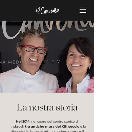
La nostra storia
Nel
2014
, nel cuore del centro storico di
Innsbruck
tra
antiche mura del XIII secolo
e la
dinamicità dell'architettura moderna,
nasce Il