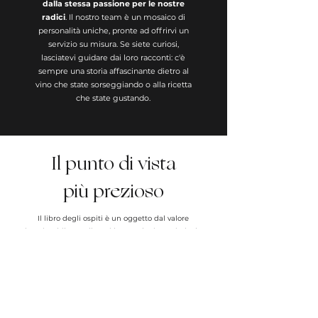
dalla stessa passione per le nostre
radici
. Il nostro team è un mosaico di
personalità uniche, pronte ad offrirvi un
servizio su misura. Se siete curiosi,
lasciatevi guidare dai loro racconti: c'è
sempre una storia affascinante dietro al
vino che state sorseggiando o alla ricetta
che state gustando.
Il punto di vista
più prezioso
Il libro degli ospiti è un oggetto dal valore
inestimabile. Negli anni ha accolto i pensieri e le
storie di persone provenienti da tutto il mondo che,
dopo un pranzo o una cena, hanno voluto lasciare
una traccia del loro passaggio. Perché, in fondo, la
storia del Convento la scrivete voi, ogni giorno,
insieme a noi.