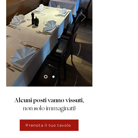
Alcuni posti vanno vissuti
,
non
solo
immaginati!
Prenota il tuo tavolo