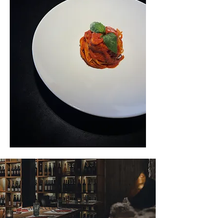
Dalle antiche mura della città risalenti al
XIII secolo nasce il ristorante di oggi