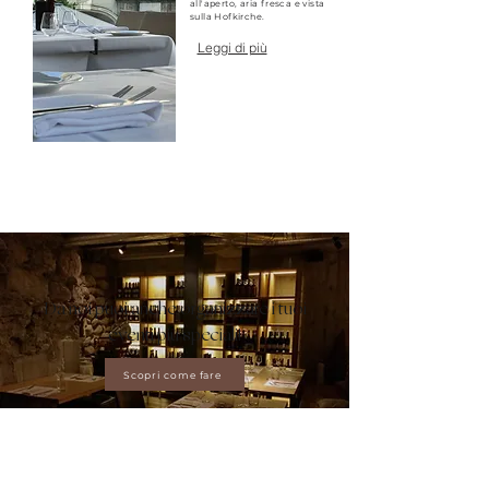
all'aperto, aria fresca e vista
sulla Hofkirche.
Leggi di più
Da noi puoi anche organizzare i tuoi
eventi più speciali!
Scopri come fare