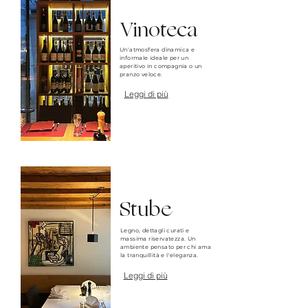
Vinoteca
Un'atmosfera dinamica e
informale ideale per un
aperitivo in compagnia o un
pranzo veloce.
Leggi di più
Stube
Legno, dettagli curati e
massima riservatezza. Un
ambiente pensato per chi ama
la tranquillità e l'
eleganza
.
Leggi di più