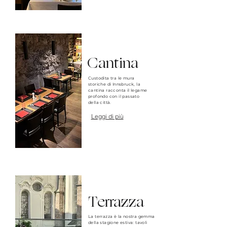
Cantina
Custodita tra le mura
storiche di Innsbruck, la
cantina racconta il legame
profondo con il passato
della città.
Leggi di più
Terrazza
La terrazza è la nostra gemma
della stagione estiva: tavoli