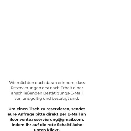
Haustiere
Kleine und mittlere Haustiere sind herzlich
willkommen. Wir bitten euch, uns im Voraus
Bescheid zu geben, damit wir den passenden
und gemütlichsten Tisch für eure Bedürfnisse
reservieren können.
Wir möchten euch daran erinnern, dass
Reservierungen erst nach Erhalt einer
anschließenden Bestätigungs-E-Mail
von uns gültig und bestätigt sind.
Um einen Tisch zu reservieren, sendet
eure Anfrage bitte direkt per E-Mail an
ilconvento.reservierung@gmail.com
,
indem ihr auf die rote Schaltfläche
unten klickt.