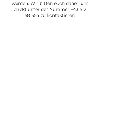
werden. Wir bitten euch daher, uns
direkt unter der Nummer
+43 512
581354
zu kontaktieren.
Verspätungen
Im Falle einer Verspätung bitten wir euch, uns
telefonisch unter
+43 512 581354
zu
benachrichtigen. Bei einer Verspätung von mehr
als 15 Minuten kann die Verfügbarkeit des
Tisches nicht mehr garantiert werden.
Tische
Aufgrund der hohen Nachfrage können wir
keinen bestimmten Tisch oder Raum
garantieren. Die Plätze werden nach
Verfügbarkeit vergeben, sodass euch in jedem
Ambiente ein besonderes Erlebnis garantiert ist.